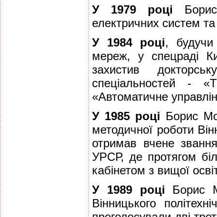
У 1979 році
Борис 
електричних систем та 
У 1984 році
, будучи
мереж, у спецраді Ки
захистив докторсь
спеціальностей - «Т
«Автоматичне управлін
У 1985 році
Борис Мок
методичної роботи Вінн
отримав вчене званн
УРСР, де протягом бі
кабінетом з вищої осві
У 1989 році
Борис М
Вінницького політехн
проголосували дві трет