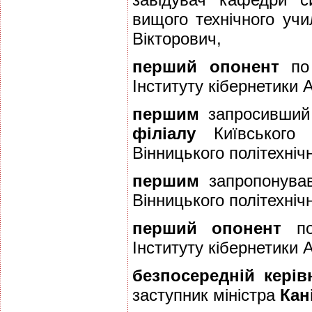
вищого технічного уч
Вікторович,
перший опонент
по 
Інституту кібернетики
першим
запросивший 
філіалу
Київського п
Вінницького політехніч
першим
запропонував
Вінницького політехніч
перший опонент
по 
Інституту кібернетики
безпосередній керів
заступник міністра
Кан