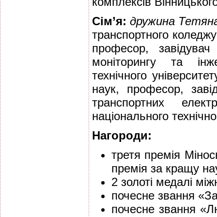
комплексів Вінницького
Сім’я:
дружина Тетян
транспортного коледж
професор, завідува
моніторингу та інж
технічного університе
наук, професор, заві
транспортних елек
національного технічно
Нагороди:
третя премія Мінос
премія за кращу на
2 золоті медалі між
почесне звання «Зас
почесне звання «Л