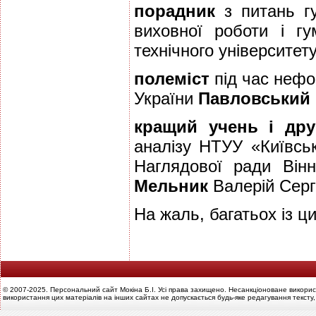
порадник
з питань гу
виховної роботи і гу
технічного університет
полеміст
під час нефо
України
Павловський
кращий учень і дру
аналізу НТУУ «Київськ
Наглядової ради Вінн
Мельник
Валерій Серг
На жаль, багатьох із ц
© 2007-2025. Персональний сайт Мокіна Б.І. Усі права захищено. Несанкціоноване викорис
використання цих матеріалів на інших сайтах не допускається будь-яке редагування тексту