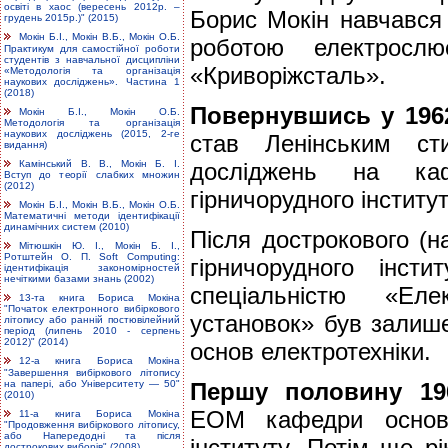
освіті в хаос (вересень 2012р. –
Борис Мокін навчався
грудень 2015р.)" (2015)
Мокін Б.І., Мокін В.Б., Мокін О.Б.
роботою електросл
Практикум для самостійної роботи
студентів з навчальної дисципліни
«Криворіжсталь».
«Методологія та організація
наукових досліджень». Частина 1
(2018)
Повернувшись у 196
Мокін Б.І., Мокін О.Б.
Методологія та організація
наукових досліджень (2015, 2-ге
став Ленінським ст
видання)
Камінський В. В., Мокін Б. І.
досліджень на каф
Вступ до теорії слабких множин
(2012)
гірничорудного інститут
Мокін Б.І., Мокін В.Б., Мокін О.Б.
Математичні методи ідентифікації
динамічних систем (2010)
Після дострокового (н
Мітюшкін Ю. І., Мокін Б. І.,
Ротштейн О. П. Soft Computing:
гірничорудного інс
ідентифікація закономірностей
нечіткими базами знань (2002)
спеціальністю «Ел
13-та книга Бориса Мокіна
"Початок електронного вибіркового
установок» був залише
літопису або ранній постювілейний
період (липень 2010 - серпень
2012)" (2014)
основ електротехніки.
12-а книга Бориса Мокіна
"Завершення вибіркового літопису
на папері, або Університету — 50"
Першу половину 19
(2010)
ЕОМ кафедри основ е
11-а книга Бориса Мокіна
"Продовження вибіркового літопису,
або Напередодні та після
інституту. Потім ще р
дострокових виборів" (2008)