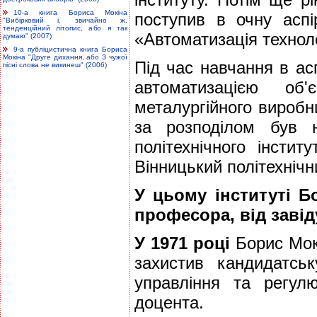
10-а книга Бориса Мокіна
поступив в очну аспі
"Вибірковий і, звичайно ж,
тенденційний літопис, або я так
«Автоматизація техноло
думаю" (2007)
9-а публіцистична книга Бориса
Мокіна "Друге дихання, або З чужої
Під час навчання в ас
пісні слова не викинеш" (2006)
автоматизацією об'
металургійного виробн
за розподілом був н
політехнічного інсти
Вінницький політехнічни
У цьому інституті 
професора, від завід
У 1971 році
Борис Мокі
захистив кандидатсь
управління та регул
доцента.