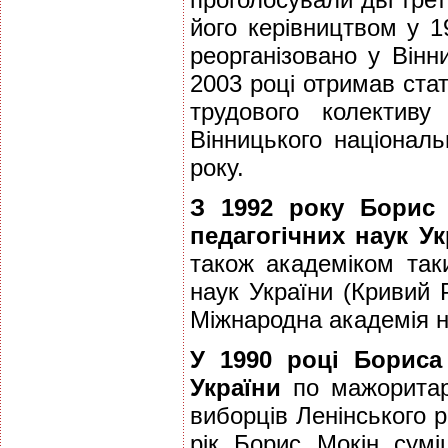
його керівництвом у 1
реорганізовано у Вінн
2003 році отримав ста
трудового колектив
Вінницького національ
року.
З 1992 року Борис 
педагогічних наук Укр
також академіком так
наук України (Кривий Р
Міжнародна академія н
У 1990 році Борис
України
по мажоритар
виборців Ленінського р
рік Борис Мокін сумі