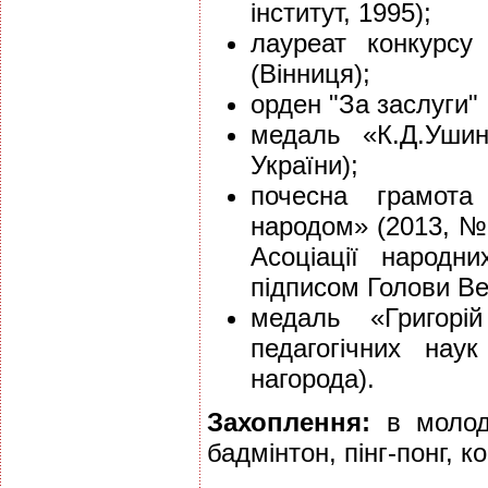
інститут, 1995);
лауреат конкурсу
(Вінниця);
орден "За заслуги" ІІ
медаль «К.Д.Ушин
України);
почесна грамота
народом» (2013, №
Асоціації народн
підписом Голови Ве
медаль «Григорі
педагогічних нау
нагорода).
Захоплення:
в молоді
бадмінтон, пінг-понг, 