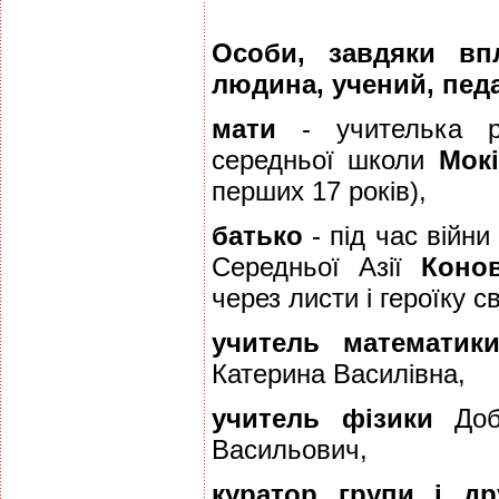
Особи, завдяки вп
людина, учений, педа
мати
- учителька ро
середньої школи
Мок
перших 17 років),
батько
- під час війни
Середньої Азії
Коно
через листи і героїку с
учитель математик
Катерина Василівна,
учитель фізики
Добр
Васильович,
куратор групи і др