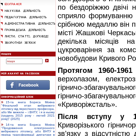
по бездоріжжю двічі н
сприяло формуванню х
срібною медаллю він п
місті Жашкові Черкась
декілька місяців н
цукроваріння за ком
новобудови Кривого Ро
Протягом 1960-1961
верхолазом, електро
гірничо-збагачувальн
гірничо-збагачувально
«Криворіжсталь».
15-та книга Бориса Мокіна
"Фінальний етап вибіркового
літопису від пересічного професора,
або Ми вижили – і ВНТУ, і я в ньому
Після вступу у 1
(грудень 2015 року - лютий 2021
року)" (2025)
Криворізького гірничо
14-та книга Бориса Мокіна
"Продовження електронного
зв’язку з відсутністю
вибіркового літопису, або ВНТУ в
період трансформації диктатури в