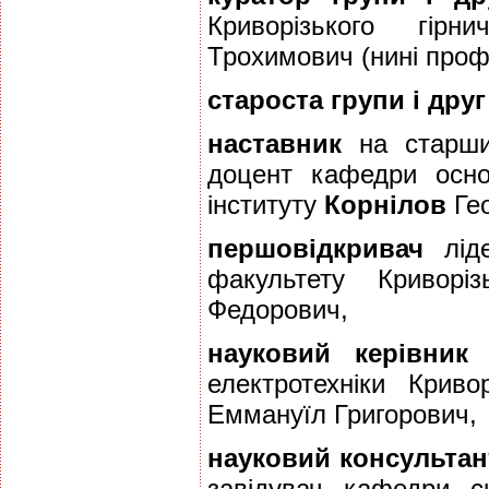
Криворізького гірн
Трохимович (нині проф
староста групи і друг
наставник
на старши
доцент кафедри основ
інституту
Корнілов
Гео
першовідкривач
ліде
факультету Криворіз
Федорович,
науковий керівник 
електротехніки Криво
Еммануїл Григорович,
науковий консультан
завідувач кафедри с