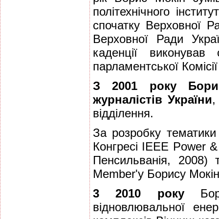
політехнічного інстит
спочатку Верховної Р
Верховної Ради Украї
каденції виконував 
парламентської Комісії 
З 2001 року Бори
журналістів України
,
відділення.
За розробку тематики
Конгресі IEEE Power & 
Пенсильванія, 2008) 
Member'у Борису Мокі
3 2010 року
Бори
відновлювальної енер