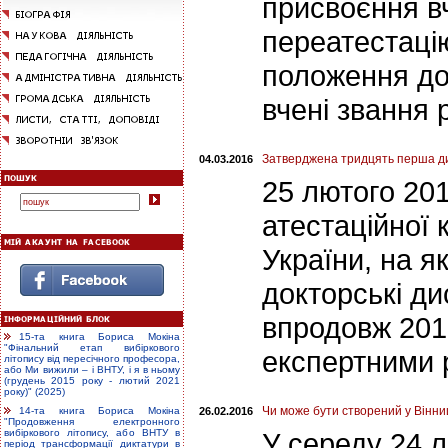
присвоєння в
переатестацію
положення до
вчені звання 
Затверджена тридцять перша ди
04.03.2016
25 лютого 201
атестаційної к
України, на я
докторські ди
впродовж 2015
15-та книга Бориса Мокіна
"Фінальний етап вибіркового
експертними 
літопису від пересічного професора,
або Ми вижили – і ВНТУ, і я в ньому
(грудень 2015 року - лютий 2021
року)" (2025)
Чи може бути створений у Вінни
26.02.2016
14-та книга Бориса Мокіна
"Продовження електронного
У середу 24 л
вибіркового літопису, або ВНТУ в
період трансформації диктатури в