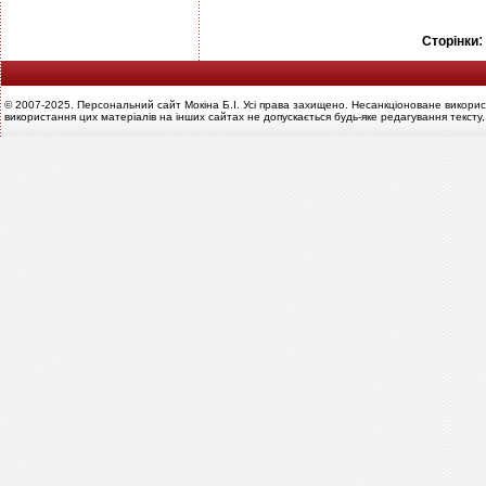
Сторінки
© 2007-2025. Персональний сайт Мокіна Б.І. Усі права захищено. Несанкціоноване викорис
використання цих матеріалів на інших сайтах не допускається будь-яке редагування тексту