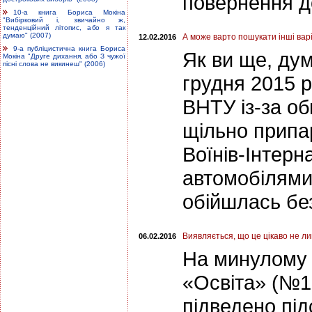
повернення д
10-а книга Бориса Мокіна
"Вибірковий і, звичайно ж,
тенденційний літопис, або я так
думаю" (2007)
А може варто пошукати інші вар
12.02.2016
9-а публіцистична книга Бориса
Як ви ще, дум
Мокіна "Друге дихання, або З чужої
пісні слова не викинеш" (2006)
грудня 2015 р
ВНТУ із-за о
щільно припар
Воїнів-Інтерн
автомобілями,
обійшлась без
Виявляється, що це цікаво не 
06.02.2016
На минулому 
«Освіта» (№1-
підведено під