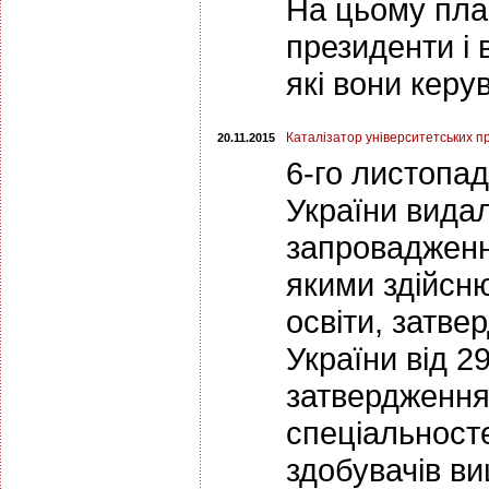
На цьому плак
президенти і 
які вони кер
Каталізатор університетських п
20.11.2015
6-го листопад
України вида
запровадження
якими здійсню
освіти, затве
України від 2
затвердження 
спеціальносте
здобувачів ви