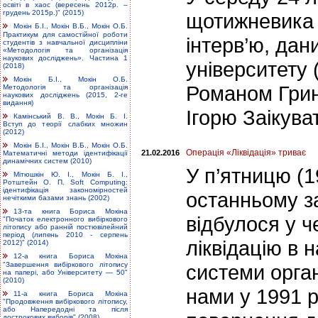
освіті в хаос (вересень 2012р. –
грудень 2015р.)" (2015)
щотижневика 
Мокін Б.І., Мокін В.Б., Мокін О.Б.
Практикум для самостійної роботи
інтерв’ю, да
студентів з навчальної дисципліни
«Методологія та організація
наукових досліджень». Частина 1
університету 
(2018)
Мокін Б.І., Мокін О.Б.
Романом Грин
Методологія та організація
наукових досліджень (2015, 2-ге
видання)
Ігорю Заікува
Камінський В. В., Мокін Б. І.
Вступ до теорії слабких множин
(2012)
Мокін Б.І., Мокін В.Б., Мокін О.Б.
Операція «Ліквідація» триває
21.02.2016
Математичні методи ідентифікації
динамічних систем (2010)
У п’ятницю (1
Мітюшкін Ю. І., Мокін Б. І.,
Ротштейн О. П. Soft Computing:
ідентифікація закономірностей
останньому з
нечіткими базами знань (2002)
13-та книга Бориса Мокіна
відбулося у ч
"Початок електронного вибіркового
літопису або ранній постювілейний
період (липень 2010 - серпень
ліквідацію в 
2012)" (2014)
12-а книга Бориса Мокіна
"Завершення вибіркового літопису
системи орган
на папері, або Університету — 50"
(2010)
нами у 1991 р
11-а книга Бориса Мокіна
"Продовження вибіркового літопису,
або Напередодні та після
дострокових виборів" (2008)