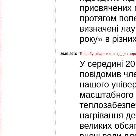
присвячених п
протягом попе
визначені лау
року» в різни
То це був піар чи привід для пе
30.01.2016
У середині 2
повідомив чл
нашого універ
масштабного 
теплозабезпе
нагрівання д
великих обсяг
вночі води д