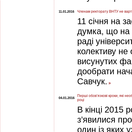
Членам ректорату ВНТУ не варто
11.01.2016
11 січня на з
думка, що на 
раді універси
колективу не 
висунутих фа
дообрати нач
Савчук.
Перші обов’язкові кроки, які не
04.01.2016
році
В кінці 2015 
з’явилися про
один із яких 