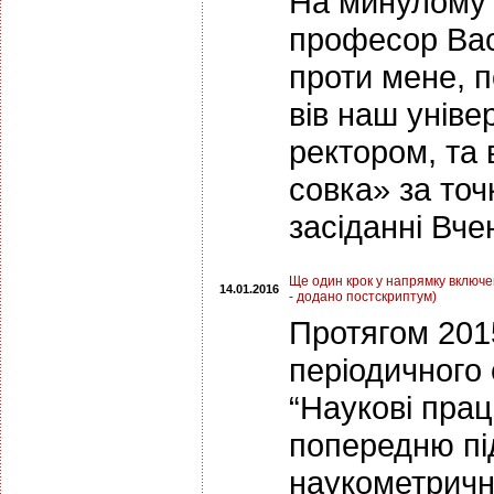
На минулому 
професор Вас
проти мене, п
вів наш уніве
ректором, та 
совка» за точ
засіданні Вче
Ще один крок у напрямку включ
14.01.2016
- додано постскриптум)
Протягом 2015
періодичного
“Наукові прац
попередню пі
наукометричн