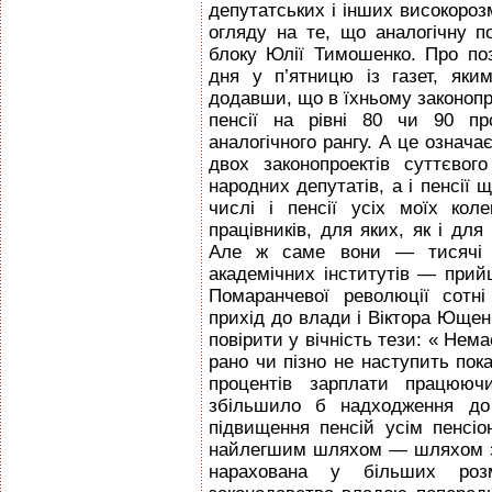
депутатських і інших високороз
огляду на те, що аналогічну п
блоку Юлії Тимошенко. Про поз
дня у п’ятницю із газет, як
додавши, що в їхньому законоп
пенсії на рівні 80 чи 90 пр
аналогічного рангу. А це означає
двох законопроектів суттєво
народних депутатів, а і пенсії
числі і пенсії усіх моїх кол
працівників, для яких, як і для
Але ж саме вони — тисячі ви
академічних інститутів — прий
Помаранчевої революції сотн
прихід до влади і Віктора Ющенк
повірити у вічність тези: « Нем
рано чи пізно не наступить пока
процентів зарплати працюючи
збільшило б надходження до
підвищення пенсій усім пенсі
найлегшим шляхом — шляхом з
нарахована у більших розм