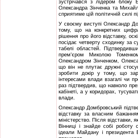
зустрічався з лідером блоку
Олександра Зінченка та Михайл
сприятиме цій політичній силі п
У своєму виступі Олександр Д
тому, що на конкретних цифра
рішення про його відставку, оск
посідає четверту сходинку за 
табелі областей. Підтвердивш
прем’єром Миколою Томенко
Олександром Зінченком, Олекс
що він не плутає дружні стосу
зробити докір у тому, що за
інтересами влади взагалі чи п
раз підтвердив, що навколо пр
кабінеті, а у коридорах, тусув
влади.
Олександр Домбровський підтве
відставку за власним бажання
міністерство. Після відставки, 
Вінниці і знайде собі роботу
ідеали Майдану і президента 