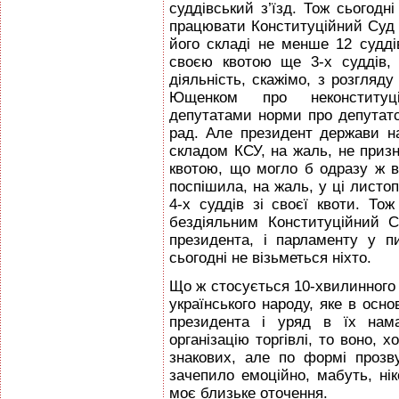
суддівський з’їзд. Тож сьогодн
працювати Конституційний Суд 
його складі не менше 12 судді
своєю квотою ще 3-х суддів,
діяльність, скажімо, з розгляд
Ющенком про неконституці
депутатами норми про депутатс
рад. Але президент держави н
складом КСУ, на жаль, не приз
квотою, що могло б одразу ж 
поспішила, на жаль, у ці листо
4-х суддів зі своєї квоти. То
бездіяльним Конституційний С
президента, і парламенту у пи
сьогодні не візьметься ніхто.
Що ж стосується 10-хвилинного
українського народу, яке в осн
президента і уряд в їх нама
організацію торгівлі, то воно, х
знакових, але по формі прозв
зачепило емоційно, мабуть, нік
моє близьке оточення.