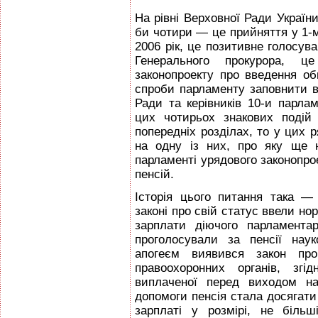
На рівні Верховної Ради України
би чотири — це прийняття у 1-
2006 рік, це позитивне голосув
Генерального прокурора, ц
законопроекту про введення об
спроби парламенту заповнити ва
Ради та керівників 10-и парлам
цих чотирьох знакових подій
попередніх розділах, то у цих
на одну із них, про яку ще 
парламенті урядового законопро
пенсій.
Історія цього питання така —
законі про свій статус ввели но
зарплати діючого парламента
проголосували за пенсії нау
апогеєм виявився закон про 
правоохоронних органів, зг
виплаченої перед виходом на
допомоги пенсія стала досягати
зарплаті у розмірі, не біль