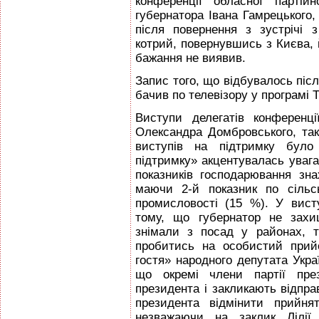
конференції обласної партій
губернатора Івана Гамрецького, 
після повернення з зустрічі
котрий, повернувшись з Києва,
бажання не виявив.
Запис того, що відбувалось післ
бачив по телевізору у програмі 
Виступи делегатів конференц
Олександра Домбровського, так
виступів на підтримку було
підтримку» акцентувалась увага
показників господарювання зна
маючи 2-й показник по сільс
промисловості (15 %). У вист
тому, що губернатор не захи
знімали з посад у районах, 
пробитись на особистий прий
гостя» народного депутата Украї
що окремі члени партії пре
президента і закликають відпр
президента відмінити прийня
незважаючи на заклик Лілії