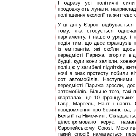
І одразу усі політичні сили
продовжують лунати, наприклад,
поліпшення екології та життєвого
У ці дні у Європі відбувається
тому, яка стосується одноча
парламенту, і нашого уряду, і 
подія тим, що двоє французів п
із емігрантів, які скоїли щос
передмісті Парижа, згоріли ві
будці, куди вони залізли, хова
поліцію у загибелі підлітків, жи
ночі в знак протесту побили ві
сот автомобілів. Наступними
передмісті Парижа зросли, до
автомобілів. Більше того, такі
кварталах ще 10 французьких м
Гавр, Марсель, Нант і навіть 
повідомлення про безчинства, з
Бельгії та Німеччині. Складаєт
цілеспрямовано керує, намаг
Європейському Союзі. Можлив
такий спосіб намагається пе