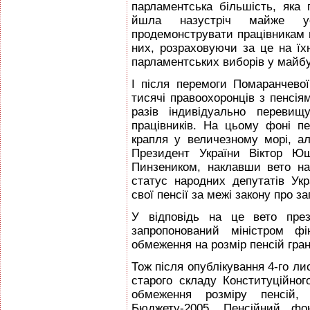
парламентська більшість, яка
йшла назустріч майже ус
продемонструвати працівникам 
них, розраховуючи за це на їх
парламентських виборів у майб
І після перемоги Помаранчевої
тисячі правоохоронців з пенсіям
разів індивідуально перевищ
працівників. На цьому фоні п
крапля у величезному морі, а
Президент України Віктор Ющ
Пинзеником, наклавши вето на
статус народних депутатів Ук
свої пенсії за межі закону про з
У відповідь на це вето през
запропонований міністром фі
обмеження на розмір пенсій гра
Тож після опублікування 4-го ли
старого складу Конституційног
обмеження розміру пенсій,
Бюджету-2005, Пенсійний ф