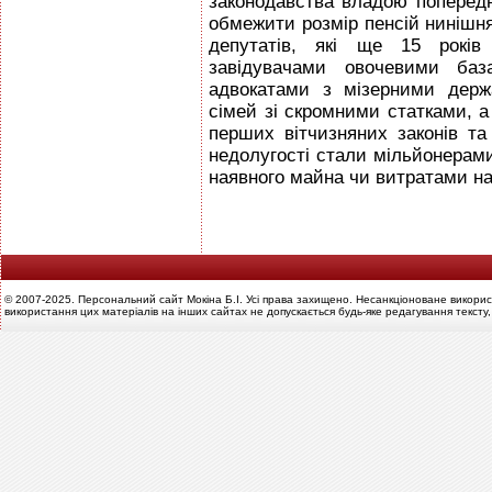
законодавства владою попередн
обмежити розмір пенсій нинішн
депутатів, які ще 15 рокі
завідувачами овочевими ба
адвокатами з мізерними держ
сімей зі скромними статками, а
перших вітчизняних законів та
недолугості стали мільйонерами
наявного майна чи витратами на
© 2007-2025. Персональний сайт Мокіна Б.І. Усі права захищено. Несанкціоноване викорис
використання цих матеріалів на інших сайтах не допускається будь-яке редагування тексту