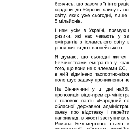
боячись, що разом з її інтеграц
кордони до Європи хлинуть нов
світу, яких уже сьогодні, лиш
5 мільйонів.
І нам усім в Україні, прямую
ризики, які нас чекають у з
емігрантів з ісламського світу
рівня життя до європейського.
Я думаю, що сьогодні жителі І
безчинствами емігрантів у кра
того, що вони не є членами ЄС, 
в якій відмінено паспортно-віз
полегшує задачу проникнення нел
На Вінниччині у ці дні най
пропозиція віце-прем’єр-мініст
є головою партії «Народний со
обласної державної адміністр
заяву про відставку і перейт
наприклад, в якості заступника 
Романа Безсмертного стало в