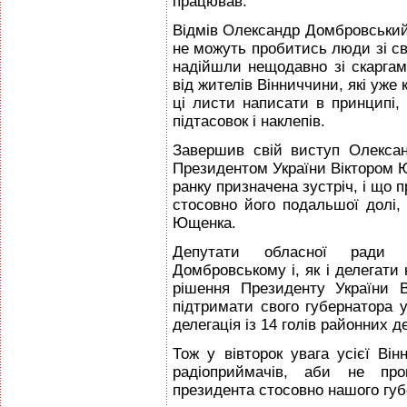
працював.
Відмів Олександр Домбровський 
не можуть пробитись люди зі св
надійшли нещодавно зі скаргам
від жителів Вінниччини, які уже 
ці листи написати в принципі,
підтасовок і наклепів.
Завершив свій виступ Олекса
Президентом України Віктором Ю
ранку призначена зустріч, і що 
стосовно його подальшої долі,
Ющенка.
Депутати обласної ради 
Домбровському і, як і делегати
рішення Президенту України 
підтримати свого губернатора 
делегація із 14 голів районних 
Тож у вівторок увага усієї Він
радіоприймачів, аби не про
президента стосовно нашого губ