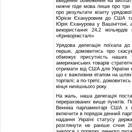
введення обмеження на виплат
нижче піде мова лише про три і
про результати візиту урядової
Юрієм Єхануровим до США та 
Юрія Єханурова у Вашінгтоні, 
використання 24,2 мільярдів 
«Криворіжсталі»
Урядова делегація поїхала до
перше, домовитись про скасув
обмежує присутність наших 
американських товарів стратегіч
отримати від США для України 
що є важливим етапом на шляху 
торгівлі; а по-третє, домовитис
кінця нинішнього року.
На жаль, наша делегація пост
перерахованих вище пунктів. П
Венніка парламентарі США з 
включити в порядок денний парла
надання Україні статусу держ
розглянути не раніше січня 2
знялося з порядку денного пит