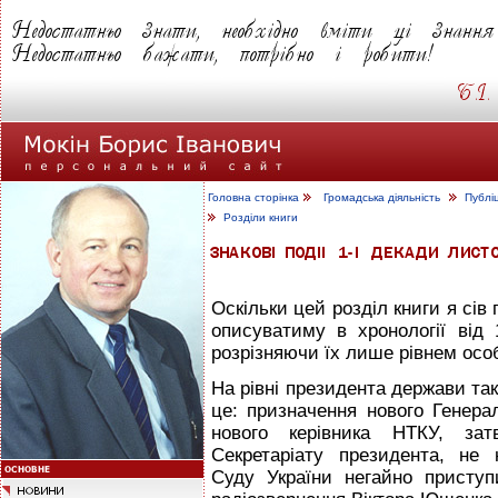
Головна сторінка
Громадська діяльність
Публі
Розділи книги
Оскільки цей розділ книги я сів 
описуватиму в хронології від
розрізняючи їх лише рівнем осо
На рівні президента держави та
це: призначення нового Генера
нового керівника НТКУ, зат
Секретаріату президента, не
Суду України негайно приступ