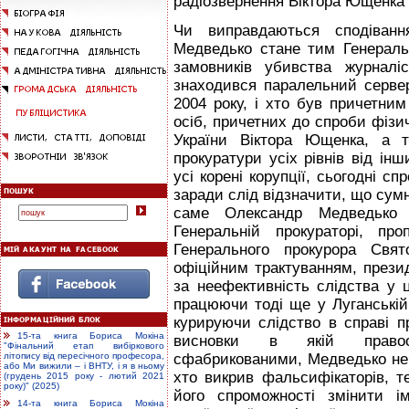
радіозвернення Віктора Ющенка 
Чи виправдаються сподіван
Медведько стане тим Генераль
замовників убивства журналіс
знаходився паралельний серве
2004 року, і хто був причетним
осіб, причетних до спроби фізи
України Віктора Ющенка, а т
прокуратури усіх рівнів від ін
усі корені корупції, сьогодні с
заради слід відзначити, що сумн
саме Олександр Медведько
Генеральній прокураторі, пр
Генерального прокурора Свят
офіційним трактуванням, презид
за неефективність слідства у 
працюючи тоді ще у Луганській
курируючи слідство в справі п
15-та книга Бориса Мокіна
висновки в якій правоо
"Фінальний етап вибіркового
сфабрикованими, Медведько не р
літопису від пересічного професора,
або Ми вижили – і ВНТУ, і я в ньому
хто викрив фальсифікаторів, т
(грудень 2015 року - лютий 2021
року)" (2025)
його спроможності змінити і
14-та книга Бориса Мокіна