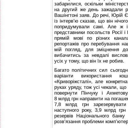
забарилися, оскільки міністерст
на другий же день зажадали р
Вашінгтоні заяв. До речі, Юрій 
із інтерв’ю сказав, що він нічог
попридумували самі. Але ж і
представники посольств Росії і 
прямій мові по різних канал
репортажів про перебування на
мій погляд, для зміцнення д
вибачитись за невдалі вислов
усіх у тому, що він їх не робив.
Багато політичних сил сьогодн
варіанти використання кош
«Криворіжсталі», але конкретн
руках уряду, тож усі чекали, що 
повернути Пінчуку і Ахметову
8 млрд грн направити на погаше
7,8 млрд грн зарезервуват
наступного року, 3,9 млрд гр
резервів Національного банку
розв’язання проблеми комп’ютери