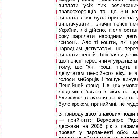
виплати усіх тих величезних
правоохоронців та ще 8-и кат
виплата яких була припинена 
виплачувати і значні пенсії пе
України, які дійсно, після оста
року зарплати народним депу
гривень. Але ті кошти, які щ
народним депутатам, не пере
виплати пенсій. Тож заяви деяк
що пенсії пересічним українця
тому, що їхні гроші підуть 
депутатам пенсійного віку, є 
голоси виборців і пошук винув
Пенсійний фонд. І в цих умова
людьми і багато з яких на від
близького оточення не мають з
було кроком, принаймні, не муд
З приводу двох знакових подій ц
— прийняття Верховною Радо
держави на 2006 рік з парам
провал у парламенті обох за