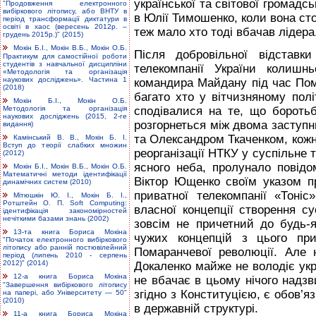
української та світової громадс
"Продовження електронного
вибіркового літопису, або ВНТУ в
в Юлії Тимошенко, коли вона сто
період трансформації диктатури в
освіті в хаос (вересень 2012р. –
теж мало хто тоді вбачав лідера
грудень 2015р.)" (2015)
Мокін Б.І., Мокін В.Б., Мокін О.Б.
Після добровільної відставк
Практикум для самостійної роботи
студентів з навчальної дисципліни
телекомпанії України колишн
«Методологія та організація
наукових досліджень». Частина 1
командира Майдану під час Пом
(2018)
багато хто у вітчизняному пол
Мокін Б.І., Мокін О.Б.
Методологія та організація
сподівалися на те, що бороть
наукових досліджень (2015, 2-ге
розгорнеться між двома заступ
видання)
та Олександром Ткаченком, кожн
Камінський В. В., Мокін Б. І.
Вступ до теорії слабких множин
реорганізації НТКУ у суспільне т
(2012)
ясного неба, пролунало повід
Мокін Б.І., Мокін В.Б., Мокін О.Б.
Математичні методи ідентифікації
Віктор Ющенко своїм указом п
динамічних систем (2010)
приватної телекомпанії «Тоні
Мітюшкін Ю. І., Мокін Б. І.,
Ротштейн О. П. Soft Computing:
власної концепції створення су
ідентифікація закономірностей
нечіткими базами знань (2002)
зовсім не причетний до будь-я
13-та книга Бориса Мокіна
чужих концепцій з цього при
"Початок електронного вибіркового
літопису або ранній постювілейний
Помаранчевої революції. Але
період (липень 2010 - серпень
2012)" (2014)
Докаленко майже не володіє укр
12-а книга Бориса Мокіна
не вбачає в цьому нічого надзв
"Завершення вибіркового літопису
згідно з Конституцією, є обов’я
на папері, або Університету — 50"
(2010)
в державній структурі.
11-а книга Бориса Мокіна