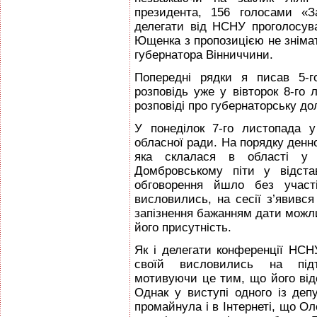
президента, 156 голосами «З
делегати від НСНУ проголосув
Ющенка з пропозицією не зніма
губернатора Вінниччини.
Попередні рядки я писав 5-г
розповідь уже у вівторок 8-го 
розповіді про губернаторську д
У понеділок 7-го листопада у
обласної ради. На порядку денн
яка склалася в області у 
Домбровському піти у відста
обговорення йшло без участі
висловились, на сесії з’явився
запізнення бажанням дати можли
його присутність.
Як і делегати конференції НСН
своїй висловились на підт
мотивуючи це тим, що його відс
Однак у виступі одного із деп
промайнула і в Інтернеті, що О