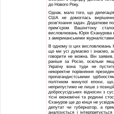
до Нового Року.
Однак, мало того, що делегаці
США не домоглась вирішення
розв’язання задач. Додаткове по
прем’єром Вашінгтону стал
висловлювань Юрія Єханурова на
з американськими журналістами
В одному із цих висловлювань 
що ми усі думаємо і знаємо, 
говорити не можна. Він заявив
раніше за Росію, оскільки як
Україну вона туди не пустит
некоректне порівняння президе
пропагандистськими здібност
політиком минулої епохи, що
неприпустимо не лише з позицій 
добросусідських відносин з сус
тісні економічні та родинні ст
Єхануров ще до кінця не усвідо
депутат чи губернатор, а прем
аналізується і інтерпретується 