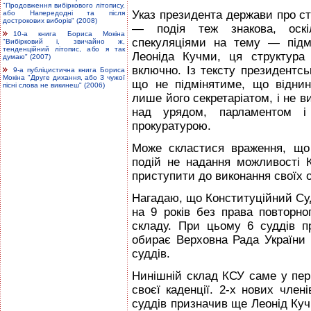
"Продовження вибіркового літопису,
Указ президента держави про стр
або Напередодні та після
дострокових виборів" (2008)
— подія теж знакова, оскі
10-а книга Бориса Мокіна
спекуляціями на тему — підмі
"Вибірковий і, звичайно ж,
тенденційний літопис, або я так
Леоніда Кучми, ця структура
думаю" (2007)
включно. Із тексту президентс
9-а публіцистична книга Бориса
Мокіна "Друге дихання, або З чужої
що не підмінятиме, що віднин
пісні слова не викинеш" (2006)
лише його секретаріатом, і не в
над урядом, парламентом і
прокуратурою.
Може скластися враження, що
подій не надання можливості 
приступити до виконання своїх о
Нагадаю, що Конституційний Суд
на 9 років без права повторно
складу. При цьому 6 суддів п
обирає Верховна Рада України і
суддів.
Нинішній склад КСУ саме у пер
своєї каденції. 2-х нових чле
суддів призначив ще Леонід Куч