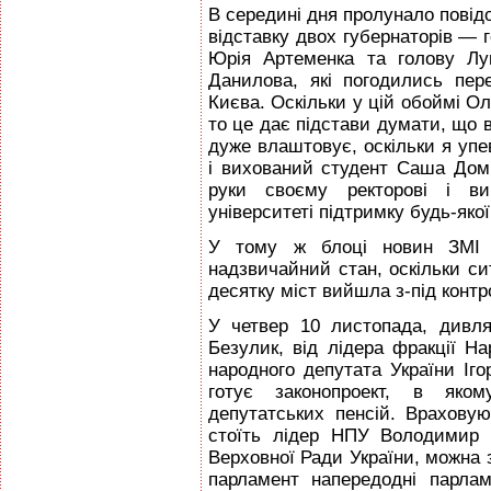
В середині дня пролунало повід
відставку двох губернаторів — г
Юрія Артеменка та голову Луг
Данилова, які погодились пе
Києва. Оскільки у цій обоймі О
то це дає підстави думати, що 
дуже влаштовує, оскільки я упе
і вихований студент Саша Дом
руки своєму ректорові і ви
університеті підтримку будь-якої 
У тому ж блоці новин ЗМІ 
надзвичайний стан, оскільки с
десятку міст вийшла з-під контр
У четвер 10 листопада, дивл
Безулик, від лідера фракції На
народного депутата України Іг
готує законопроект, в яко
депутатських пенсій. Врахову
стоїть лідер НПУ Володимир 
Верховної Ради України, можна 
парламент напередодні парла